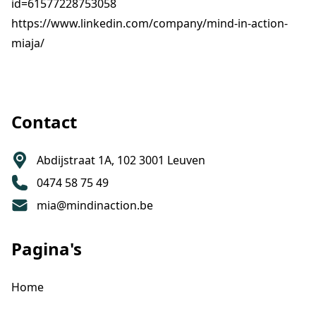
id=61577228753058
https://www.linkedin.com/company/mind-in-action-
miaja/
Footer
Contact
Abdijstraat 1A, 102 3001 Leuven
0474 58 75 49
mia@mindinaction.be
Pagina's
Home